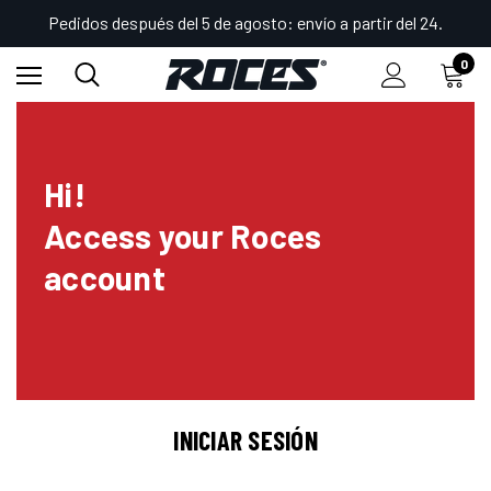
Pedidos después del 5 de agosto: envío a partir del 24.
0
Hi!
Access your Roces
account
INICIAR SESIÓN