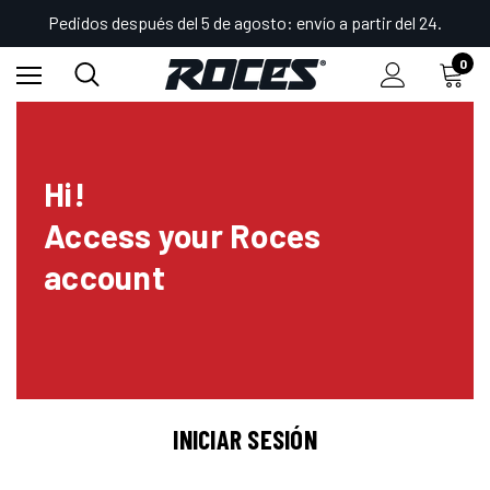
Pedidos después del 5 de agosto: envío a partir del 24.
0
Hi!
Access your Roces
account
INICIAR SESIÓN