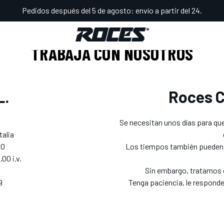
Pedidos después del 5 de agosto: envío a partir del 24.
TRABAJA CON NOSOTROS
L.
Roces C
Se necesitan unos días para qu
talia
30
Los tiempos también pueden d
00 i.v.
Sin embargo, tratamos 
9
Tenga paciencia, le respond