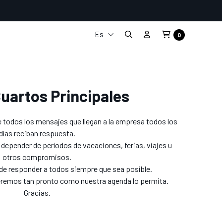
Es
0
It
En
Fr
De
uartos Principales
e todos los mensajes que llegan a la empresa todos los
días reciban respuesta.
epender de períodos de vacaciones, ferias, viajes u
otros compromisos.
de responder a todos siempre que sea posible.
eremos tan pronto como nuestra agenda lo permita.
Gracias.