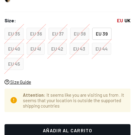
Size:
EU
UK
EU 35
EU 36
EU 37
EU 38
EU 39
EU 40
EU 41
EU 42
EU 43
EU 44
EU 45
Size Guide
Attention
: It seems like you are visiting us from
. It
seems that your location is outside the supported
shipping countries
Hurry
Cantidad
up!
actual