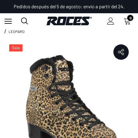
Pedidos después del 5 de agosto: envío a partir del 24.
0
Inicio
Shop
Patines de hielo
Patines glamour de hielo
LEOPARD
Sale