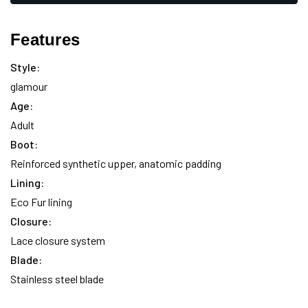
only
de
left
existencias:
Features
Style:
glamour
Age:
Adult
Boot:
Reinforced synthetic upper, anatomic padding
Lining:
Eco Fur lining
Closure:
Lace closure system
Blade:
Stainless steel blade