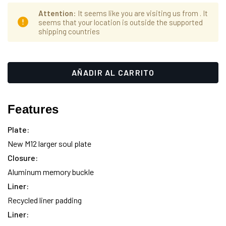
Attention
: It seems like you are visiting us from
. It
seems that your location is outside the supported
shipping countries
Hurry
Cantidad
up!
actual
only
de
left
existencias:
Features
Plate:
New M12 larger soul plate
Closure:
Aluminum memory buckle
Liner:
Recycled liner padding
Liner: