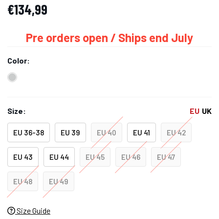
€134,99
Pre orders open / Ships end July
Color:
Size:
EU
UK
EU 36-38
EU 39
EU 40
EU 41
EU 42
EU 43
EU 44
EU 45
EU 46
EU 47
EU 48
EU 49
Size Guide