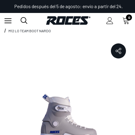
Pedidos después del 5 de agosto: envío a partir del 24.
0
Inicio
Shop
Patines en línea agresivo
Patines M12
M12 LO TEAM BOOT NARDO