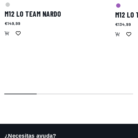
M12 LO TEAM NARDO
M12 LO
€149,99
€134,99
¿Necesitas ayuda?